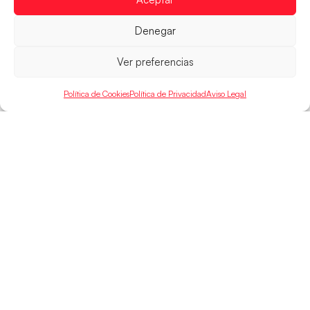
LEER MÁS
Denegar
Ver preferencias
Política de Cookies
Política de Privacidad
Aviso Legal
SELECCIONES
ACCESO
LEGAL
DIRECTO
Hispanos
Política de
Guerreras
Competiciones
Privacidad
Hispanos Arena
Árbitros
Aviso Legal