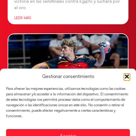
victoria en las semifinales contra Egipto y luchará por
el oro
LEER MÁS
Gestionar consentimiento
Para ofrecer las mejores experiencias, utilizamos tecnologías como las cookies
para almacenar y/o acceder a la información del dispositivo. El consentimiento
de estas tecnologías nos permitirá procesar datos como el comportamiento de
Los Hispanos Juveniles buscarán el bronce
navegación o las identificaciones únicas en este sitio. No consentir o retirar el
continental
consentimiento, puede afectar negativamente a ciertas características y
funciones.
Los pupilos de Javier Márquez no han podido con
Alemania y disputarán el encuentro por el bronce el
próximo domingo
Aceptar