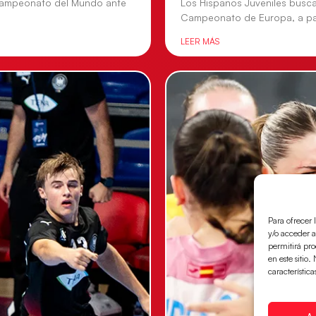
l Campeonato del Mundo ante
Los Hispanos Juveniles busca
Campeonato de Europa, a par
LEER MÁS
Para ofrecer 
y/o acceder a
permitirá pr
en este sitio
característica