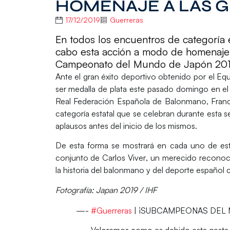
HOMENAJE A LAS 
17/12/2019
Guerreras
En todos los encuentros de categoría 
cabo esta acción a modo de homenaje a
Campeonato del Mundo de Japón 20
Ante el gran éxito deportivo obtenido por el E
ser
medalla de plata
este pasado domingo en e
Real Federación Española de Balonmano, Franc
categoría estatal
que se celebran durante esta s
aplausos
antes del inicio de los mismos.
De esta forma se mostrará en cada uno de esto
conjunto de
Carlos Viver
, un merecido reconoc
la historia del balonmano y del deporte español 
Fotografía: Japan 2019 / IHF
—-
#Guerreras
| ¡SUBCAMPEONAS DEL
—- Valoremos como es debido esta gesta 