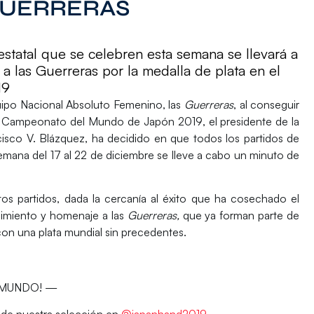
GUERRERAS
estatal que se celebren esta semana se llevará a
 las Guerreras por la medalla de plata en el
19
quipo Nacional Absoluto Femenino, las
Guerreras
, al conseguir
l
Campeonato del Mundo de Japón 2019
, el presidente de la
isco V. Blázquez, ha decidido en que
todos los partidos de
emana del 17 al 22 de diciembre se lleve a cabo un
minuto de
s partidos, dada la cercanía al éxito que ha cosechado el
imiento y homenaje a las
Guerreras,
que ya forman parte de
con una plata mundial sin precedentes.
 MUNDO! —
de nuestra selección en
@japanhand2019