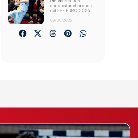
Dinamarca para
conquistar el bronce
del EHF EURO 2026
08/08/2026