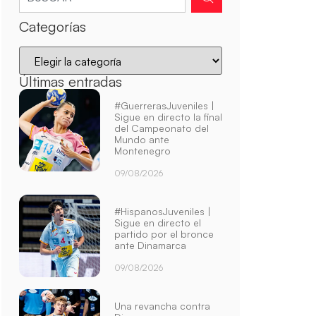
Categorías
Últimas entradas
#GuerrerasJuveniles |
Sigue en directo la final
del Campeonato del
Mundo ante
Montenegro
09/08/2026
#HispanosJuveniles |
Sigue en directo el
partido por el bronce
ante Dinamarca
09/08/2026
Una revancha contra