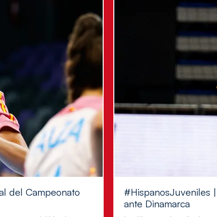
inal del Campeonato
#HispanosJuveniles | 
ante Dinamarca