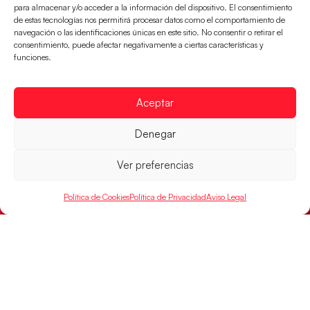
Los Hispanos Juveniles jugarán las
para almacenar y/o acceder a la información del dispositivo. El consentimiento
semifinales del EHF EURO 2026
de estas tecnologías nos permitirá procesar datos como el comportamiento de
navegación o las identificaciones únicas en este sitio. No consentir o retirar el
Los pupilos de Javier Márquez se han llevado el
consentimiento, puede afectar negativamente a ciertas características y
partido de semifinales 29-27 ante Francia y mañana
funciones.
jugarán las semifinales
LEER MÁS
Aceptar
Denegar
Ver preferencias
Política de Cookies
Política de Privacidad
Aviso Legal
Las Guerreras Juveniles sellan su billete para
las semifinales