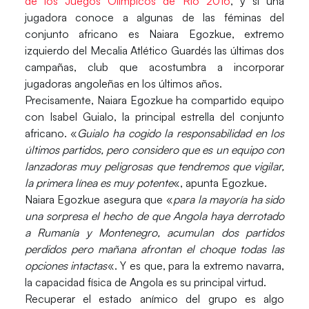
de los Juegos Olímpicos de Río 2016
, y si una
jugadora conoce a algunas de las féminas del
conjunto africano es
Naiara Egozkue
, extremo
izquierdo del Mecalia Atlético Guardés las últimas dos
campañas, club que acostumbra a incorporar
jugadoras angoleñas en los últimos años.
Precisamente, Naiara Egozkue ha compartido equipo
con Isabel Guialo, la principal estrella del conjunto
africano. «
Guialo ha cogido la responsabilidad en los
últimos partidos, pero considero que es un equipo con
lanzadoras muy peligrosas que tendremos que vigilar,
la primera línea es muy potente
«, apunta Egozkue.
Naiara Egozkue asegura que «
para la mayoría ha sido
una sorpresa el hecho de que Angola haya derrotado
a Rumanía y Montenegro, acumulan dos partidos
perdidos pero mañana afrontan el choque todas las
opciones intactas
«. Y es que, para la extremo navarra,
la capacidad física de Angola es su principal virtud.
Recuperar el estado anímico del grupo es algo