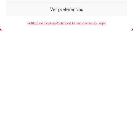
Alemania y disputarán el encuentro por el bronce el
próximo domingo
Ver preferencias
LEER MÁS
Política de Cookies
Política de Privacidad
Aviso Legal
SELECCIONES
ACCESO
LEGAL
DIRECTO
Hispanos
Política de