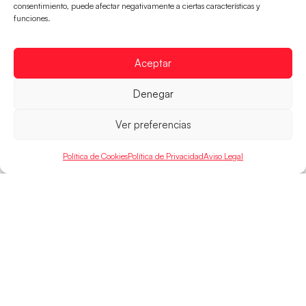
Guerreras Juveniles en la conquista del oro
consentimiento, puede afectar negativamente a ciertas características y
mundial
funciones.
El conjunto dirigido por Cristina Cabeza buscará
mañana, a las 17:30h., el oro en el Campeonato del
Aceptar
Mundo ante la
LEER MÁS
Denegar
Ver preferencias
Política de Cookies
Política de Privacidad
Aviso Legal