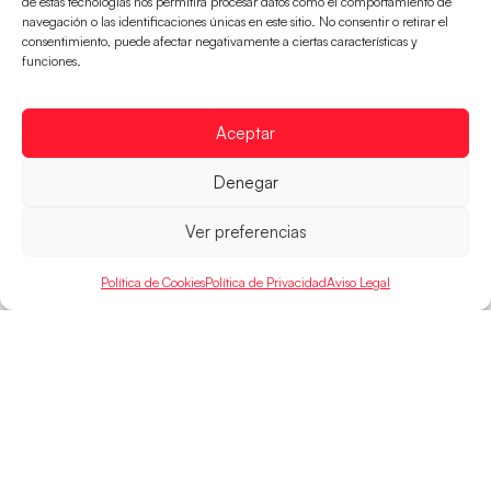
de estas tecnologías nos permitirá procesar datos como el comportamiento de
navegación o las identificaciones únicas en este sitio. No consentir o retirar el
consentimiento, puede afectar negativamente a ciertas características y
Los Hispanos Juveniles buscarán el bronce
funciones.
continental
Los pupilos de Javier Márquez no han podido con
Alemania y disputarán el encuentro por el bronce el
Aceptar
próximo domingo
Denegar
LEER MÁS
Ver preferencias
Política de Cookies
Política de Privacidad
Aviso Legal