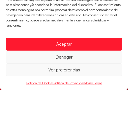
para almacenar y/o acceder a la información del dispositivo. El consentimiento
de estas tecnologías nos permitirá procesar datos como el comportamiento de
navegación o las identificaciones únicas en este sitio. No consentir o retirar el
consentimiento, puede afectar negativamente a ciertas características y
funciones.
Aceptar
Las Guerreras Juveniles sellan su billete para
Denegar
las semifinales
Ver preferencias
Las pupilas de Cristina Cabeza han remontado con
parcial de 7:1 que les ha dado el pase a semifinales
que
Política de Cookies
Política de Privacidad
Aviso Legal
LEER MÁS