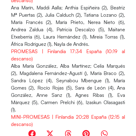
descanso)
Ana Marín, Maddi Aalla; Anthia Espiñeira (2), Beatriz
Mª Puertas (2), Julia Calduch (2), Tatiana Lozano (2),
María Francés (2), María Prieto, Nerea Nieto (6),
Andrea Zaldua (4), Patricia Descalzo (5), Maitane
Etxeberria (6), Laura Hernández (1), Mireia Torras (1),
África Rodríguez (1), Nayla de Andrés.
PROMESAS | Finlandia 17:34 España (10:19 al
descanso)
Alba María González, Alba Martínez; Celia Marqués
(2), Magdalena Fernández-Agustí (), María Braco (2),
Sandra López (4), Seynabou Mbengue (1), María
Gomes (2), Rocío Rojas (5), Sara de León (4), Ana
González, Anne Sanz (1), Agnes Ribas (1), Eva
Márquez (5), Carmen Prelchi (6), Izaskun Olasagasti
(1).
MINI-PROMESAS | Finlandia 20:28 España (12:15 al
descanso)