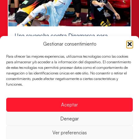
Una revancha contra Dinamarca para
conquistar el bronce del EHF EURO 2026
Gestionar consentimiento
Los Hispanos Juveniles buscan colgarse la presea en
Para ofrecer las mejores experiencias, utilizamos tecnologías como las cookies
el partido por el bronce del Campeonato de Europa,
para almacenar y/o acceder a la información del dispositivo. El consentimiento
mañana a las
de estas tecnologías nos permitirá procesar datos como el comportamiento de
navegación o las identificaciones únicas en este sitio. No consentir o retirar el
LEER MÁS
consentimiento, puede afectar negativamente a ciertas características y
funciones.
Aceptar
Denegar
Ver preferencias