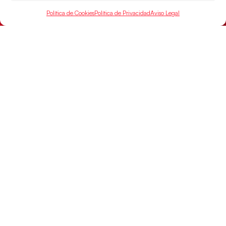
Política de Cookies
Política de Privacidad
Aviso Legal
Montenegro, última frontera para las
Guerreras Juveniles en la conquista del oro
mundial
El conjunto dirigido por Cristina Cabeza buscará
mañana, a las 17:30h., el oro en el Campeonato del
Mundo ante la
LEER MÁS