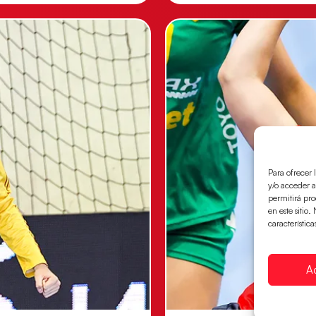
Para ofrecer 
y/o acceder a
permitirá pr
en este sitio
característica
A