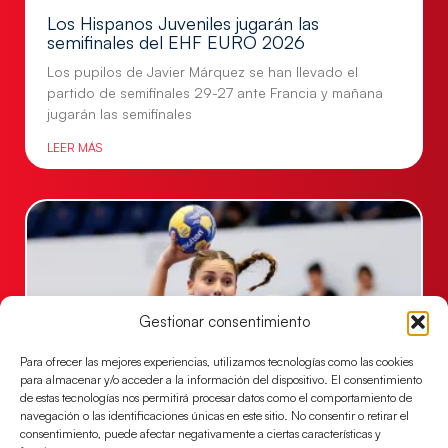
Los Hispanos Juveniles jugarán las
semifinales del EHF EURO 2026
Los pupilos de Javier Márquez se han llevado el
partido de semifinales 29-27 ante Francia y mañana
jugarán las semifinales
LEER MÁS
Gestionar consentimiento
Para ofrecer las mejores experiencias, utilizamos tecnologías como las cookies
para almacenar y/o acceder a la información del dispositivo. El consentimiento
de estas tecnologías nos permitirá procesar datos como el comportamiento de
navegación o las identificaciones únicas en este sitio. No consentir o retirar el
Las Guerreras Juveniles sellan su billete para
consentimiento, puede afectar negativamente a ciertas características y
las semifinales