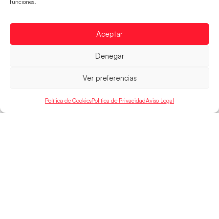
funciones.
Las pupilas de Cristina Cabeza han remontado con
parcial de 7:1 que les ha dado el pase a semifinales
Aceptar
que
LEER MÁS
Denegar
Ver preferencias
Política de Cookies
Política de Privacidad
Aviso Legal
SELECCIONES
ACCESO
LEGAL