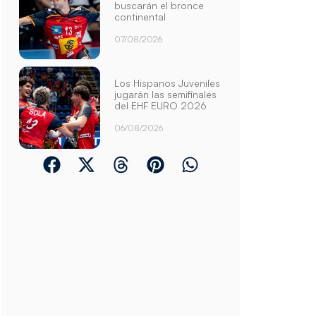
buscarán el bronce
continental
07/08/2026
Los Hispanos Juveniles
jugarán las semifinales
del EHF EURO 2026
06/08/2026