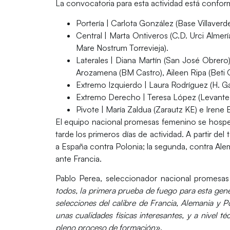
La
convocatoria
para esta actividad está conform
Portería
| Carlota González (Base Villaver
Central
| Marta Ontiveros (C.D. Urci Almer
Mare Nostrum Torrevieja).
Laterales
| Diana Martín (San José Obrero)
Arozamena (BM Castro), Aileen Ripa (Beti 
Extremo Izquierdo
| Laura Rodríguez (H. Ga
Extremo Derecho
| Teresa López (Levante
Pivote
| María Zaldua (Zarautz KE) e Irene 
El equipo nacional promesas femenino se hosp
tarde los primeros días de actividad. A partir del 
a España contra
Polonia
; la segunda, contra
Ale
ante
Francia
.
Pablo Perea
, seleccionador nacional promesa
todos, la primera prueba de fuego para esta gener
selecciones del calibre de Francia, Alemania y P
unas cualidades físicas interesantes, y a nivel 
pleno proceso de formación»
.