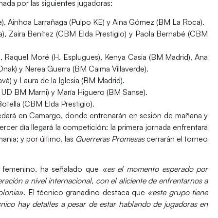
ada por las siguientes jugadoras:
de), Ainhoa Larrañaga (Pulpo KE) y Aina Gómez (BM La Roca).
ía), Zaira Benítez (CBM Elda Prestigio) y Paola Bernabé (CBM
, Raquel Moré (H. Esplugues), Kenya Casia (BM Madrid), Ana
Onak) y Nerea Guerra (BM Caima Villaverde).
và) y Laura de la Iglesia (BM Madrid).
 UD BM Marni) y María Higuero (BM Sanse).
Botella (CBM Elda Prestigio).
edará en Camargo, donde entrenarán en sesión de mañana y
tercer día llegará la competición: la primera jornada enfrentará
mania
; y por último, las
Guerreras Promesas
cerrarán el torneo
s femenino, ha señalado que
«es el momento esperado por
ación a nivel internacional, con el aliciente de enfrentarnos a
olonia»
. El técnico granadino destaca que
«este grupo tiene
técnico hay detalles a pesar de estar hablando de jugadoras en