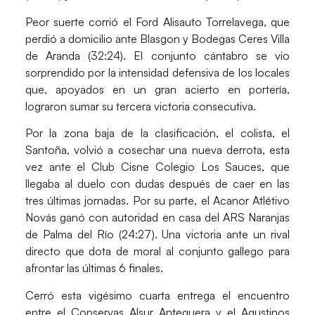
Peor suerte corrió el Ford
Alisauto Torrelavega
, que
perdió a domicilio ante
Blasgon y Bodegas Ceres Villa
de Aranda
(32:24). El conjunto cántabro se vio
sorprendido por la intensidad defensiva de los locales
que, apoyados en un gran acierto en portería,
lograron sumar su tercera victoria consecutiva.
Por la zona baja de la clasificación, el colista, el
Santoña
, volvió a cosechar una nueva derrota, esta
vez ante el
Club Cisne Colegio Los Sauces,
que
llegaba al duelo con dudas después de caer en las
tres últimas jornadas. Por su parte, el
Acanor Atlétivo
Novás
ganó con autoridad en casa del
ARS Naranjas
de Palma del Río (24:27).
Una victoria ante un rival
directo que dota de moral al conjunto gallego para
afrontar las últimas 6 finales.
Cerró esta vigésimo cuarta entrega el encuentro
entre el
Conservas Alsur Antequera
y el
Agustinos