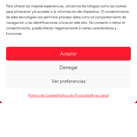
victoria en las semifinales contra Egipto y luchará por
Para ofrecer las mejores experiencias, utilizamos tecnologías como las cookies
el oro
para almacenar y/o acceder a la información del dispositivo. El consentimiento
de estas tecnologías nos permitirá procesar datos como el comportamiento de
LEER MÁS
navegación o las identificaciones únicas en este sitio. No consentir o retirar el
consentimiento, puede afectar negativamente a ciertas características y
funciones.
Aceptar
Denegar
Ver preferencias
Política de Cookies
Política de Privacidad
Aviso Legal
Los Hispanos Juveniles buscarán el bronce
continental
Los pupilos de Javier Márquez no han podido con
Alemania y disputarán el encuentro por el bronce el
próximo domingo