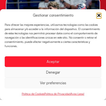
Gestionar consentimiento
Para ofrecer las mejores experiencias, utilizamos tecnologías como las cookies
para almacenar y/o acceder a la información del dispositivo. El consentimiento
de estas tecnologías nos permitirá procesar datos como el comportamiento de
navegación o las identificaciones únicas en este sitio. No consentir o retirar el
consentimiento, puede afectar negativamente a ciertas características y
funciones.
Los Hispanos Juveniles buscarán el bronce
continental
Aceptar
Los pupilos de Javier Márquez no han podido con
Alemania y disputarán el encuentro por el bronce el
Denegar
próximo domingo
LEER MÁS
Ver preferencias
Política de Cookies
Política de Privacidad
Aviso Legal