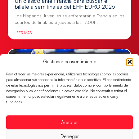
Un clásico ante Francia para buscar el
billete a semifinales del EHF EURO 2026
Los Hispanos Juveniles se enfrentarán a Francia en los
cuartos de final, este jueves a las 17:00h.
LEER MÁS
Gestionar consentimiento
Para ofrecer las mejores experiencias, utilizamos tecnologías como las cookies
para almacenar y/o acceder a la información del dispositivo. El consentimiento
de estas tecnologías nos permitirá procesar datos como el comportamiento de
navegación o las identificaciones únicas en este sitio. No consentir o retirar el
consentimiento, puede afectar negativamente a ciertas características y
funciones.
Las Guerreras Juveniles buscan ante Suiza
Aceptar
un billete para las semifinales del Mundial
Las Guerreras Juveniles afronta este jueves, a las
Denegar