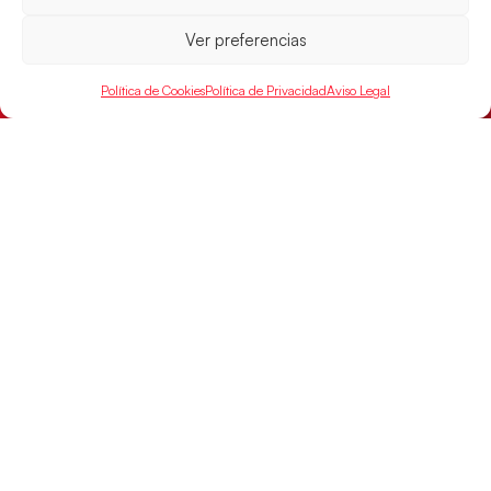
15:00 h, los cuartos de final del Campeonato del
Mundo Juvenil frente
Ver preferencias
LEER MÁS
Política de Cookies
Política de Privacidad
Aviso Legal
SELECCIONES
ACCESO
LEGAL
DIRECTO
Hispanos
Política de