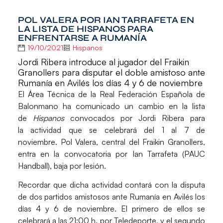
POL VALERA POR IAN TARRAFETA EN
LA LISTA DE HISPANOS PARA
ENFRENTARSE A RUMANÍA
19/10/2021
Hispanos
Jordi Ribera introduce al jugador del Fraikin
Granollers para disputar el doble amistoso ante
Rumanía en Avilés los días 4 y 6 de noviembre
El Área Técnica de la Real Federación Española de
Balonmano ha comunicado un
cambio
en la lista
de
Hispanos
convocados por
Jordi Ribera
para
la actividad que se celebrará del 1 al 7 de
noviembre.
Pol Valera,
central del Fraikin Granollers,
entra en la convocatoria por
Ian Tarrafeta
(PAUC
Handball), baja por lesión.
Recordar que dicha actividad contará con la disputa
de
dos partidos amistosos ante Rumanía
en
Avilés
los
días
4 y 6 de noviembre.
El primero de ellos se
celebrará a las
21:00 h.
por Teledeporte, y el segundo