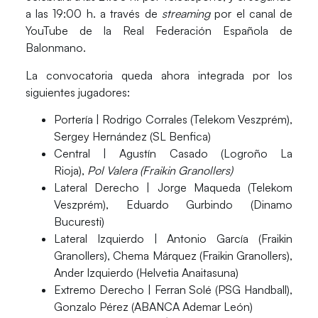
a las
19:00 h.
a través de
streaming
por el canal de
YouTube de la Real Federación Española de
Balonmano.
La
convocatoria
queda ahora integrada por los
siguientes jugadores:
Portería
| Rodrigo Corrales (Telekom Veszprém),
Sergey Hernández (SL Benfica)
Central
| Agustín Casado (Logroño La
Rioja),
Pol Valera (Fraikin Granollers)
Lateral Derecho
| Jorge Maqueda (Telekom
Veszprém), Eduardo Gurbindo (Dinamo
Bucuresti)
Lateral Izquierdo
| Antonio García (Fraikin
Granollers), Chema Márquez (Fraikin Granollers),
Ander Izquierdo (Helvetia Anaitasuna)
Extremo Derecho
| Ferran Solé (PSG Handball),
Gonzalo Pérez (ABANCA Ademar León)