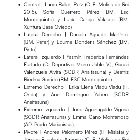
Central |
Laura Ballart Ruíz (C. E. Molins de Rei
2015), Sofía Guerrero Pérez BM. Esc
Montequinto) y Lucía Calleja Velasco (BM.
Xuntura Base Oviedo)
Lateral Derecho |
Daniela Aguado Martínez
(BM. Peter) y Edurne Donderis Sánchez (BM.
Pinto)
Lateral Izquierdo |
Yasmín Frederica Fernándes
Furtado (C. Deportivo Morro Jable V.), Garazi
Valenzuela Alvira (SCDR Anaitasuna) y Beatriz
Biedma Garrido (BM. ESC Montequinto)
Extremo Derecho |
Erika Elena Vladu Vladu (H.
Onda) y Ane Domíngue Yaben (SCDR
Anaitasuna)
Extremo Izquierdo |
June Aguinagalde Viguria
(SCDR Anaitasuna) y Emma Cano Montarroso
(AD. Prado Marianistas).
Pivote |
Andrea Palomero Pérez (H. Mislata) y
Jéssica Escalante Armesto (C. E. Molins de Rei