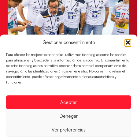
Gestionar consentimiento
Un clásico ante Francia para buscar el
billete a semifinales del EHF EURO 2026
Para ofrecer las mejores experiencias, utilizamos tecnologías como las cookies
para almacenar y/o acceder a la información del dispositivo. El consentimiento
Los Hispanos Juveniles se enfrentarán a Francia en los
de estas tecnologías nos permitirá procesar datos como el comportamiento de
cuartos de final, este jueves a las 17:00h.
navegación o las identificaciones únicas en este sitio. No consentir o retirar el
consentimiento, puede afectar negativamente a ciertas características y
LEER MÁS
funciones.
Aceptar
Denegar
Ver preferencias