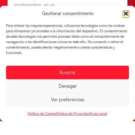
montenegrina, en un
Gestionar consentimiento
LEER MÁS
Para ofrecer las mejores experiencias, utilizamos tecnologías como las cookies
para almacenar y/o acceder a la información del dispositivo. El consentimiento
de estas tecnologías nos permitirá procesar datos como el comportamiento de
navegación o las identificaciones únicas en este sitio. No consentir o retirar el
consentimiento, puede afectar negativamente a ciertas características y
funciones.
Aceptar
Denegar
Una revancha contra Dinamarca para
Ver preferencias
conquistar el bronce del EHF EURO 2026
Los Hispanos Juveniles buscan colgarse la presea en
Política de Cookies
Política de Privacidad
Aviso Legal
el partido por el bronce del Campeonato de Europa,
mañana a las