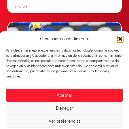
LEER MÁS
Gestionar consentimiento
Para ofrecer las mejores experiencias, utilizamos tecnologías como las cookies
para almacenar y/o acceder a la información del dispositivo. El consentimiento
de estas tecnologías nos permitirá procesar datos como el comportamiento de
navegación o las identificaciones únicas en este sitio. No consentir o retirar el
consentimiento, puede afectar negativamente a ciertas características y
funciones.
Las Guerreras Juveniles buscan ante Suiza
un billete para las semifinales del Mundial
Aceptar
Las Guerreras Juveniles afronta este jueves, a las
15:00 h, los cuartos de final del Campeonato del
Denegar
Mundo Juvenil frente
Ver preferencias
LEER MÁS