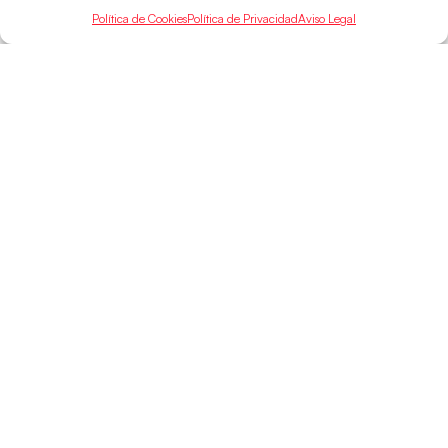
Política de Cookies
Política de Privacidad
Aviso Legal
SELECCIONES
ACCESO
LEGAL
DIRECTO
Hispanos
Política de
Guerreras
Competiciones
Privacidad
Hispanos Arena
Árbitros
Aviso Legal
Guerreras Arena
Entrenadores
Política de