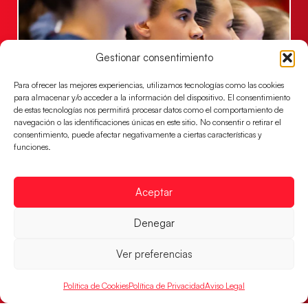
Gestionar consentimiento
Para ofrecer las mejores experiencias, utilizamos tecnologías como las cookies
para almacenar y/o acceder a la información del dispositivo. El consentimiento
de estas tecnologías nos permitirá procesar datos como el comportamiento de
Las Guerreras Juveniles lucharán por el oro
navegación o las identificaciones únicas en este sitio. No consentir o retirar el
mundialista
consentimiento, puede afectar negativamente a ciertas características y
funciones.
El conjunto dirigido por Cristina Cabeza se lleva la
victoria en las semifinales contra Egipto y luchará por
el oro
Aceptar
LEER MÁS
Denegar
Ver preferencias
Política de Cookies
Política de Privacidad
Aviso Legal