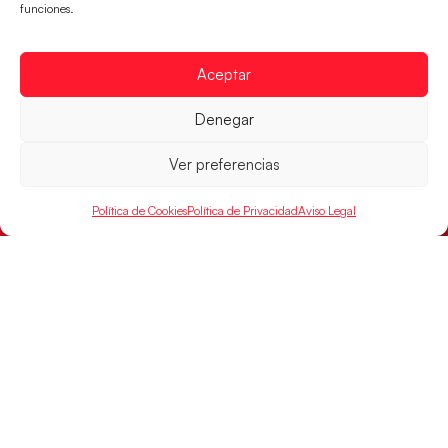
jugarán las semifinales
funciones.
LEER MÁS
Aceptar
Denegar
Ver preferencias
Política de Cookies
Política de Privacidad
Aviso Legal
Las Guerreras Juveniles sellan su billete para
las semifinales
Las pupilas de Cristina Cabeza han remontado con
parcial de 7:1 que les ha dado el pase a semifinales
que
LEER MÁS