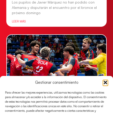
Los pupilos de Javier Márquez no han podido con
Alemania y disputarán el encuentro por el bronce el
próximo domingo
LEER MÁS
Gestionar consentimiento
Los Hispanos Juveniles jugarán las
Para ofrecer las mejores experiencias, utilizamos tecnologías como las cookies
semifinales del EHF EURO 2026
para almacenar y/o acceder a la información del dispositivo. El consentimiento
de estas tecnologías nos permitirá procesar datos como el comportamiento de
Los pupilos de Javier Márquez se han llevado el
navegación o las identificaciones únicas en este sitio. No consentir o retirar el
partido de semifinales 29-27 ante Francia y mañana
consentimiento, puede afectar negativamente a ciertas características y