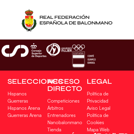
SELECCIONES
ACCESO
LEGAL
DIRECTO
Hispanos
Política de
Guerreras
Competiciones
Privacidad
Hispanos Arena
Árbitros
Aviso Legal
Guerreras Arena
Entrenadores
Política de
Nanobalonmano
Cookies
Tienda
Mapa Web