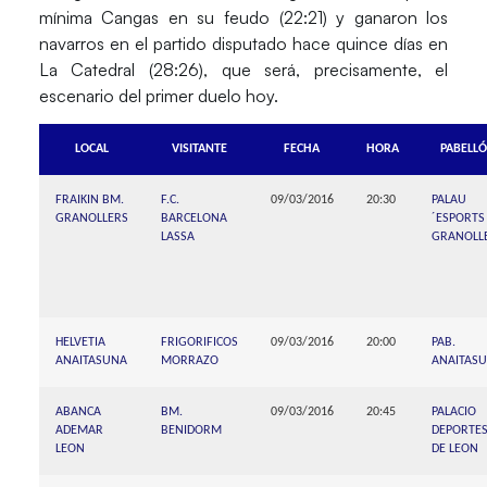
mínima Cangas en su feudo (22:21) y ganaron los
navarros en el partido disputado hace quince días en
La Catedral (28:26), que será, precisamente, el
escenario del primer duelo hoy.
LOCAL
VISITANTE
FECHA
HORA
PABELL
FRAIKIN BM.
F.C.
09/03/2016
20:30
PALAU
GRANOLLERS
BARCELONA
´ESPORTS
LASSA
GRANOLL
HELVETIA
FRIGORIFICOS
09/03/2016
20:00
PAB.
ANAITASUNA
MORRAZO
ANAITAS
ABANCA
BM.
09/03/2016
20:45
PALACIO
ADEMAR
BENIDORM
DEPORTE
LEON
DE LEON