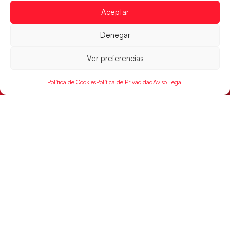
El conjunto dirigido por Cristina Cabeza se lleva la
Aceptar
victoria en las semifinales contra Egipto y luchará por
el oro
Denegar
LEER MÁS
Ver preferencias
Política de Cookies
Política de Privacidad
Aviso Legal
Los Hispanos Juveniles buscarán el bronce
continental
Los pupilos de Javier Márquez no han podido con
Alemania y disputarán el encuentro por el bronce el