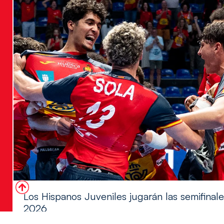
Los Hispanos Juveniles jugarán las semifina
2026
Los pupilos de Javier Márquez se han llevado el partido de se