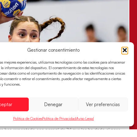
Gestionar consentimiento
las mejores experiencias, utilizamos tecnologías como las cookies para almacenar
 la información del dispositivo. El consentimiento de estas tecnologías nos
ocesar datos como el comportamiento de navegación o las identificaciones únicas
. No consentir o retirar el consentimiento, puede afectar negativamente a ciertas
s y funciones.
ceptar
Denegar
Ver preferencias
s sellan su billete para las semifinales
Política de Cookies
Política de Privacidad
Aviso Legal
za han remontado con parcial de 7:1 que les ha dado el pase