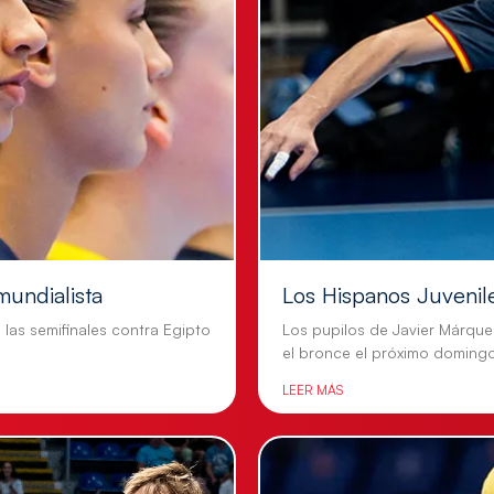
mundialista
Los Hispanos Juvenil
n las semifinales contra Egipto
Los pupilos de Javier Márque
el bronce el próximo doming
LEER MÁS