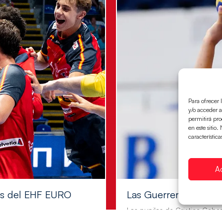
Para ofrecer 
y/o acceder a
permitirá pr
en este sitio
característica
A
les del EHF EURO
Las Guerreras Juvenile
Las pupilas de Cristina Cabe
a semifinales que
mifinales 29-27 ante Francia