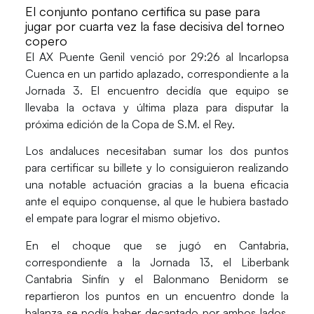
El conjunto pontano certifica su pase para
jugar por cuarta vez la fase decisiva del torneo
copero
El
AX Puente Genil
venció por
29:26
al
Incarlopsa
Cuenca
en un partido aplazado, correspondiente a la
Jornada 3
. El encuentro decidía que equipo se
llevaba la octava y última plaza para disputar la
próxima edición de la Copa de S.M. el Rey.
Los andaluces necesitaban sumar los dos puntos
para certificar su billete y lo consiguieron realizando
una notable actuación gracias a la buena eficacia
ante el equipo conquense, al que le hubiera bastado
el empate para lograr el mismo objetivo.
En el choque que se jugó en Cantabria,
correspondiente a la
Jornada 13
, el
Liberbank
Cantabria Sinfín
y el
Balonmano Benidorm
se
repartieron los puntos en un encuentro donde la
balanza se podía haber decantado por ambos lados.