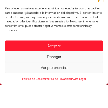
Para ofrecer las mejores experiencias, utilizamos tecnologías como las cookies
para almacenar y/o acceder a la información del dispositivo. El consentimiento
de estas tecnologías nos permitirá procesar datos como el comportamiento de
navegación o las identificaciones únicas en este sitio. No consentir o retirar el
consentimiento, puede afectar negativamente a ciertas características y
funciones.
Aceptar
Denegar
Las Guerreras Juveniles sellan su billete para
las semifinales
Ver preferencias
Las pupilas de Cristina Cabeza han remontado con
parcial de 7:1 que les ha dado el pase a semifinales
Política de Cookies
Política de Privacidad
Aviso Legal
que
LEER MÁS