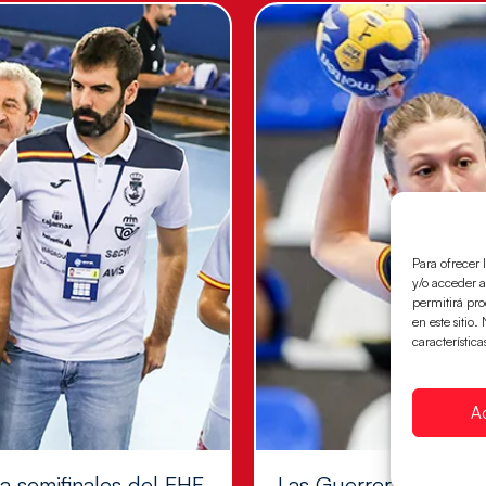
Para ofrecer 
y/o acceder a
permitirá pr
en este sitio
característica
A
 a semifinales del EHF
Las Guerreras Juvenil