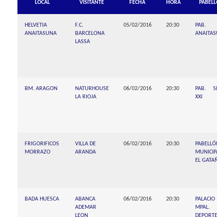
LOCAL
VISITANTE
FECHA
HORA
PABEL
HELVETIA
F.C.
05/02/2016
20:30
PAB.
ANAITASUNA
BARCELONA
ANAITA
LASSA
BM. ARAGON
NATURHOUSE
06/02/2016
20:30
PAB. S
LA RIOJA
XXI
FRIGORIFICOS
VILLA DE
06/02/2016
20:30
PABELLÓ
MORRAZO
ARANDA
MUNICIP
EL GATA
BADA HUESCA
ABANCA
06/02/2016
20:30
PALACIO
ADEMAR
MPAL.
LEON
DEPORT