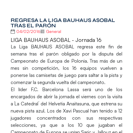
REGRESA LA LIGA BAUHAUS ASOBAL
TRAS EL PARÓN
04/02/2016
General
LIGA BAUHAUS ASOBAL - Jornada 16
La
Liga BAUHAUS ASOBAL
regresa este fin de
semana tras el parón obligado por la disputa del
Campeonato de Europa de Polonia
. Tras más de un
mes sin competición, los 16 equipos vuelven a
ponerse las camisetas de juego para saltar a la pista y
comenzar la segunda vuelta del campeonato.
El líder
F.C. Barcelona Lassa
será uno de los
encargados de abrir la jornada el viernes con la visita
a
`La Catedral´
del
Helvetia Anaitasuna
, que estrena su
nueva pista azul. Los de
Xavi Pascual
han tenido a 12
jugadores concentrados con sus respectivas
selecciones, ya que a los 10 que jugaban el
Campeonato de Europa se unían Saric y Jallouz en el