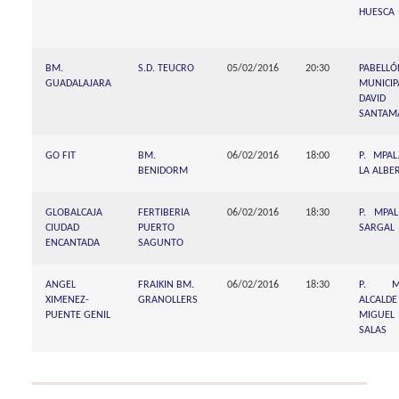
HUESCA
BM.
S.D. TEUCRO
05/02/2016
20:30
PABELLÓ
GUADALAJARA
MUNICIP
DAVID
SANTAM
GO FIT
BM.
06/02/2016
18:00
P. MPAL
BENIDORM
LA ALBER
GLOBALCAJA
FERTIBERIA
06/02/2016
18:30
P. MPAL
CIUDAD
PUERTO
SARGAL
ENCANTADA
SAGUNTO
ANGEL
FRAIKIN BM.
06/02/2016
18:30
P. MP
XIMENEZ-
GRANOLLERS
ALCALDE
PUENTE GENIL
MIGUEL
SALAS