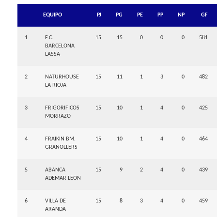
EQUIPO
PJ
PG
PE
PP
NP
GF
1
F.C.
15
15
0
0
0
581
BARCELONA
LASSA
2
NATURHOUSE
15
11
1
3
0
482
LA RIOJA
3
FRIGORIFICOS
15
10
1
4
0
425
MORRAZO
4
FRAIKIN BM.
15
10
1
4
0
464
GRANOLLERS
5
ABANCA
15
9
2
4
0
439
ADEMAR LEON
6
VILLA DE
15
8
3
4
0
459
ARANDA