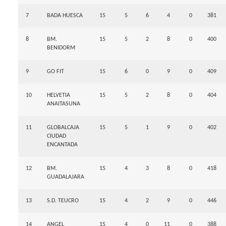
7
BADA HUESCA
15
5
6
4
0
381
8
BM.
15
5
2
8
0
400
BENIDORM
9
GO FIT
15
6
0
9
0
409
10
HELVETIA
15
5
2
8
0
404
ANAITASUNA
11
GLOBALCAJA
15
5
1
9
0
402
CIUDAD
ENCANTADA
12
BM.
15
4
3
8
0
418
GUADALAJARA
13
S.D. TEUCRO
15
4
2
9
0
446
14
ANGEL
15
4
0
11
0
388