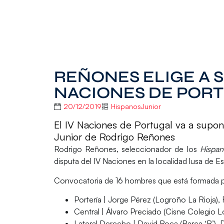
REÑONES ELIGE A S
NACIONES DE POR
20/12/2019
HispanosJunior
El IV Naciones de Portugal va a supon
Junior de Rodrigo Reñones
Rodrigo Reñones
, seleccionador de los
Hispan
disputa del
IV Naciones
en la localidad lusa de
Es
Convocatoria de 16 hombres que está formada 
Portería
| Jorge Pérez (Logroño La Rioja)
Central
| Álvaro Preciado (Cisne Colegio Lo
Lateral Derecho
| David Roca (Barça ‘B’),