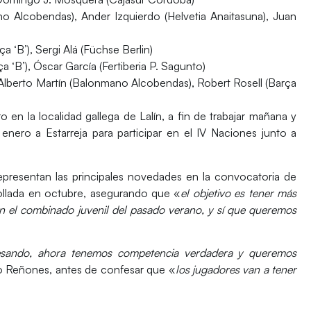
o Alcobendas), Ander Izquierdo (Helvetia Anaitasuna), Juan
‘B’), Sergi Alá (Füchse Berlin)
a ‘B’), Óscar García (Fertiberia P. Sagunto)
), Alberto Martín (Balonmano Alcobendas), Robert Rosell (Barça
 en la localidad gallega de Lalín, a fin de trabajar mañana y
 enero a Estarreja para participar en el IV Naciones junto a
epresentan las principales novedades en la convocatoria de
rollada en octubre, asegurando que «
el objetivo es tener más
 en el combinado juvenil del pasado verano, y sí que queremos
esando, ahora tenemos competencia verdadera y queremos
o Reñones, antes de confesar que «
los jugadores van a tener