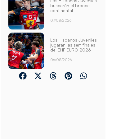
Los Hispanos Juveniles
buscarán el bronce
continental
07/08/2026
Los Hispanos Juveniles
jugarán las semifinales
del EHF EURO 2026
06/08/2026