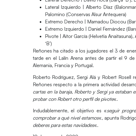
Lateral Izquierdo
| Alberto Díaz (Balonman
Palomino (Conservas Alsur Antequera)
Extremo Derecho
| Mamadou Diocou (Barça 
Extremo Izquierdo
| Daniel Fernández (Barç
Pivote
| Aitor García (Helvetia Anaitasuna
‘B’)
Reñones ha citado a los jugadores el 3 de enero
tarde en el Lalín Arena antes de partir el 9 de
Alemania, Francia y Portugal.
Roberto Rodríguez, Sergi Alá y Robert Rosell r
Reñones respecto a la primera actividad desar
cartas en la baraja, Roberto y Sergi ya estaban
probar con Robert otro perfil de pivote
«.
Indudablemente, el objetivo es «
seguir progr
comprobar a qué nivel estamos
«, apunta Rodrig
deberes para estas navidades
«.