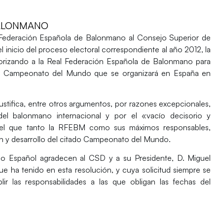
BALONMANO
al Federación Española de Balonmano al Consejo Superior de
el inicio del proceso electoral correspondiente al año 2012, la
orizando a la Real Federación Española de Balonmano para
n del Campeonato del Mundo que se organizará en España en
 justifica, entre otros argumentos, por razones excepcionales,
 del balonmano internacional y por el «vacío decisorio y
n el que tanto la RFEBM como sus máximos responsables,
ón y desarrollo del citado Campeonato del Mundo.
ano Español agradecen al CSD y a su Presidente, D. Miguel
ue ha tenido en esta resolución, y cuya solicitud siempre se
r las responsabilidades a las que obligan las fechas del