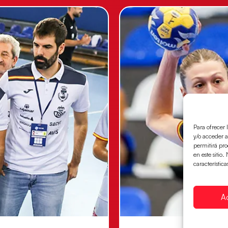
Para ofrecer 
y/o acceder a
permitirá pr
en este sitio
característica
A