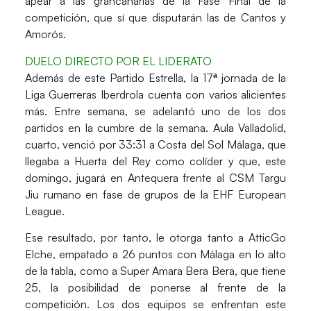
apear a las grancanarias de la
Fase Final
de la
competición, que sí que disputarán las de Cantos y
Amorós.
DUELO DIRECTO POR EL LIDERATO
Además de este Partido Estrella,
la 17ª jornada
de la
Liga Guerreras Iberdrola cuenta con
varios alicientes
más
. Entre semana, se adelantó uno de los dos
partidos en la cumbre de la semana.
Aula Valladolid
,
cuarto, venció por
33:31
a
Costa del Sol Málaga,
que
llegaba a
Huerta del Rey
como colíder y que, este
domingo, jugará en
Antequera
frente al
CSM Targu
Jiu
rumano en fase de grupos de la
EHF European
League.
Ese resultado, por tanto, le otorga tanto a
AtticGo
Elche,
empatado a
26
puntos con
Málaga
en lo alto
de la tabla, como a
Super Amara Bera Bera
, que tiene
25
, la posibilidad de ponerse al frente de la
competición. Los dos equipos se enfrentan este