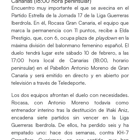
Canarias (18:00 hora peninsular)
Encuentro muy
importante
el que se avecina en el
Partido Estrella
de la
Jornada 17
de la
Liga Guerreras
Iberdrola. En
él,
Rocasa Gran Canaria,
el equipo que
marca la permanencia con
11 puntos
, recibe a
Elda
Prestigio,
que, con
6,
ocupa plaza de
playdown
en la
máxima división del balonmano femenino español. El
duelo tendrá lugar este sábado
10 de febrero,
a las
17:00 hora local de
Canarias
(
18:00, horario
peninsular
) en el
Pabellón Antonio Moreno
de
Gran
Canaria
y será emitido en directo y en abierto por
televisión a través de
Teledeporte
.
Los dos equipos afrontan el duelo con necesidades.
Rocasa
, con
Antonio Moreno
todavía como
entrenador interino tras la destitución de
Iñaki Aniz,
encadena
siete partidos sin vencer
en la
Liga
Guerreras Iberdrola.
De ellos, ha
perdido seis
y ha
empatado uno
: hace dos semanas, contra
KH-7
Granollers.
Guarismos, en ese sentido, que han