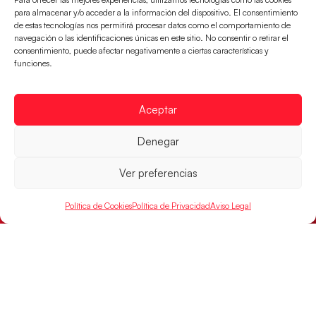
para almacenar y/o acceder a la información del dispositivo. El consentimiento
de estas tecnologías nos permitirá procesar datos como el comportamiento de
navegación o las identificaciones únicas en este sitio. No consentir o retirar el
consentimiento, puede afectar negativamente a ciertas características y
funciones.
Los Hispanos Juveniles jugarán las
semifinales del EHF EURO 2026
Aceptar
Los pupilos de Javier Márquez se han llevado el
Denegar
partido de semifinales 29-27 ante Francia y mañana
jugarán las semifinales
Ver preferencias
LEER MÁS
Política de Cookies
Política de Privacidad
Aviso Legal