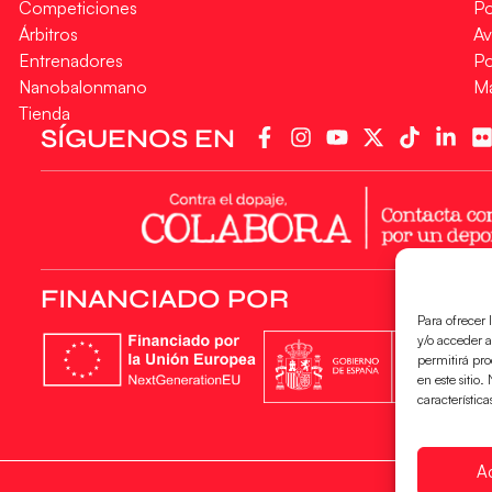
Competiciones
Po
Árbitros
Av
Entrenadores
Po
Nanobalonmano
M
Tienda
SÍGUENOS EN
FINANCIADO POR
Para ofrecer 
y/o acceder a
permitirá pr
en este sitio
característica
A