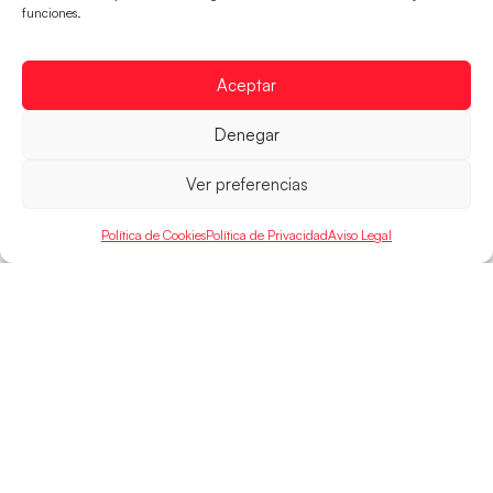
mundial
funciones.
El conjunto dirigido por Cristina Cabeza buscará
mañana, a las 17:30h., el oro en el Campeonato del
Aceptar
Mundo ante la
LEER MÁS
Denegar
Ver preferencias
Política de Cookies
Política de Privacidad
Aviso Legal
SELECCIONES
ACCESO
LEGAL