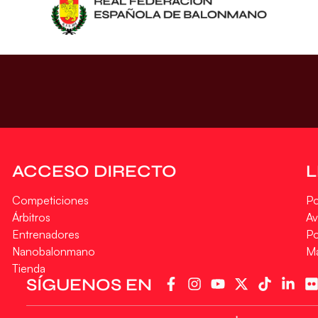
ACCESO DIRECTO
Competiciones
Po
Árbitros
Av
Entrenadores
Po
Nanobalonmano
M
Tienda
SÍGUENOS EN