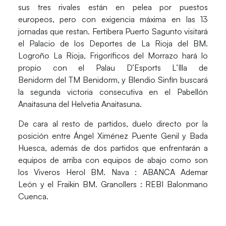
sus tres rivales están en pelea por puestos
europeos, pero con exigencia máxima en las 13
jornadas que restan.
Fertibera Puerto Sagunto
visitará
el
Palacio de los Deportes de La Rioja
del
BM.
Logroño La Rioja
,
Frigoríficos del Morrazo
hará lo
propio con el
Palau D’Esports L’Illa de
Benidorm
del
TM Benidorm
, y
Blendio Sinfín
buscará
la segunda victoria consecutiva en el
Pabellón
Anaitasuna
del
Helvetia Anaitasuna
.
De cara al resto de partidos, duelo directo por la
posición entre
Ángel Ximénez Puente Genil
y
Bada
Huesca
, además de dos partidos que enfrentarán a
equipos de arriba con equipos de abajo como son
los
Viveros Herol BM. Nava
:
ABANCA Ademar
León
y el
Fraikin BM. Granollers
:
REBI Balonmano
Cuenca
.