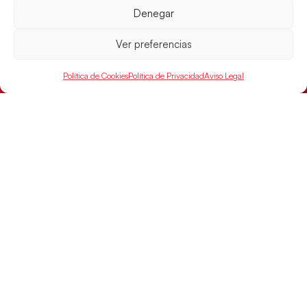
Denegar
LEER MÁS
Ver preferencias
Política de Cookies
Política de Privacidad
Aviso Legal
Los Hispanos Juveniles buscarán el bronce
continental
Los pupilos de Javier Márquez no han podido con
Alemania y disputarán el encuentro por el bronce el
próximo domingo
LEER MÁS