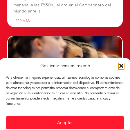
mañana, a las 17:30h., el oro en el Campeonato del
Mundo ante la
LEER MÁS
Gestionar consentimiento
Para ofrecer las mejores experiencias, utilizamos tecnologías como las cookies
para almacenar y/o acceder a la información del dispositivo. El consentimiento
de estas tecnologías nos permitirá procesar datos como el comportamiento de
navegación o las identificaciones únicas en este sitio. No consentir o retirar el
consentimiento, puede afectar negativamente a ciertas características y
Las Guerreras Juveniles lucharán por el oro
funciones.
mundialista
El conjunto dirigido por Cristina Cabeza se lleva la
victoria en las semifinales contra Egipto y luchará por
Aceptar
el oro