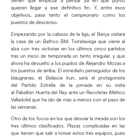
tienen que empezar a pensar ya en qué punto
quieren llegar a ese definitivo fin. Y, entre esos
objetivos, pasa tanto el campeonato como los
puestos de descenso.
Empezando por la cabeza de la liga, el
Barça
visitará
la casa de un
Bathco BM. Torrelavega
que viene al
alza con tres victorias en los últimos cinco partidos
tras un inicio de temporada un tanto irregular, y que
ahora ha devuelto a los pupilos de
Alejandro Mozas
a
los puestos de arriba. El inmediato perseguidor de los
blaugranas, el
Bidasoa Irun
, será el protagonista
del
Partido Estrella
de la jornada en su visita
al
Pabellón Huerta del Rey
ante un
Recoletas Atlético
Valladolid
que ha ido de más a menos con el paso de
las semanas.
Otro de los focos en los que desviar la mirada son los
tres últimos clasificados. Plazas complicadas en las
que tienen que salir a torear estos tres equipos, pues