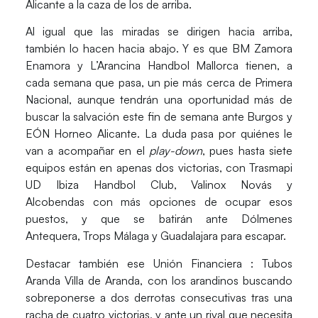
Alicante
a la caza de los de arriba.
Al igual que las miradas se dirigen hacia arriba,
también lo hacen hacia abajo. Y es que
BM Zamora
Enamora
y
L’Arancina Handbol Mallorca
tienen, a
cada semana que pasa, un pie más cerca de
Primera
Nacional
, aunque tendrán una oportunidad más de
buscar la salvación este fin de semana ante
Burgos
y
EÓN Horneo Alicante
. La duda pasa por quiénes le
van a acompañar en el
play-down
, pues hasta siete
equipos están en apenas dos victorias, con
Trasmapi
UD Ibiza Handbol Club
,
Valinox Novás
y
Alcobendas
con más opciones de ocupar esos
puestos, y que se batirán ante
Dólmenes
Antequera
,
Trops Málaga
y
Guadalajara
para escapar.
Destacar también ese
Unión Financiera
:
Tubos
Aranda Villa de Aranda
, con los arandinos buscando
sobreponerse a dos derrotas consecutivas tras una
racha de cuatro victorias, y ante un rival que necesita