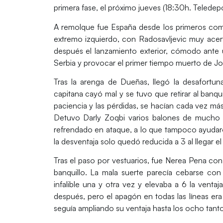
primera fase, el próximo jueves (18:30h. Teledep
A remolque fue España desde los primeros comp
extremo izquierdo, con Radosavljevic muy acerta
después el lanzamiento exterior, cómodo ante 
Serbia y provocar el primer tiempo muerto de Jo
Tras la arenga de Dueñas, llegó la desafort
capitana cayó mal y se tuvo que retirar al banqui
paciencia y las pérdidas, se hacían cada vez má
Detuvo Darly Zoqbi varios balones de mucho 
refrendado en ataque, a lo que tampoco ayudaro
la desventaja solo quedó reducida a 3 al llegar el
Tras el paso por vestuarios, fue Nerea Pena con 
banquillo. La mala suerte parecía cebarse c
infalible una y otra vez y elevaba a 6 la venta
después, pero el apagón en todas las líneas era
seguía ampliando su ventaja hasta los ocho tanto