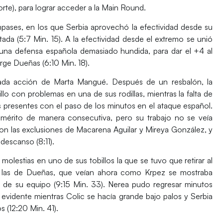
orte), para lograr acceder a la Main Round.
ases, en los que Serbia aprovechó la efectividad desde su
da (5:7 Min. 15). A la efectividad desde el extremo se unió
una defensa española demasiado hundida, para dar el +4 al
rge Dueñas (6:10 Min. 18).
unada acción de Marta Mangué. Después de un resbalón, la
llo con problemas en una de sus rodillas, mientras la falta de
s presentes con el paso de los minutos en el ataque español.
mérito de manera consecutiva, pero su trabajo no se veía
n las exclusiones de Macarena Aguilar y Mireya González, y
 descanso (8:11).
molestias en uno de sus tobillos la que se tuvo que retirar al
on las de Dueñas, que veían ahora como Krpez se mostraba
ja de su equipo (9:15 Min. 33). Nerea pudo regresar minutos
 evidente mientras Colic se hacía grande bajo palos y Serbia
s (12:20 Min. 41).