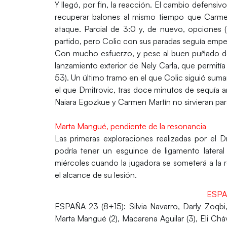
Y llegó, por fin, la reacción. El cambio defensi
recuperar balones al mismo tiempo que Carmen
ataque. Parcial de 3:0 y, de nuevo, opciones 
partido, pero Colic con sus paradas seguía empe
Con mucho esfuerzo, y pese al buen puñado de 
lanzamiento exterior de Nely Carla, que permitía
53). Un último tramo en el que Colic siguió sum
el que Dmitrovic, tras doce minutos de sequía a
Naiara Egozkue y Carmen Martín no sirvieran para
Marta Mangué, pendiente de la resonancia
Las primeras exploraciones realizadas por el 
podría tener un esguince de ligamento lateral
miércoles cuando la jugadora se someterá a la 
el alcance de su lesión.
ESPA
ESPAÑA 23 (8+15):
Silvia Navarro, Darly Zoqbi,
Marta Mangué (2), Macarena Aguilar (3), Eli Chá