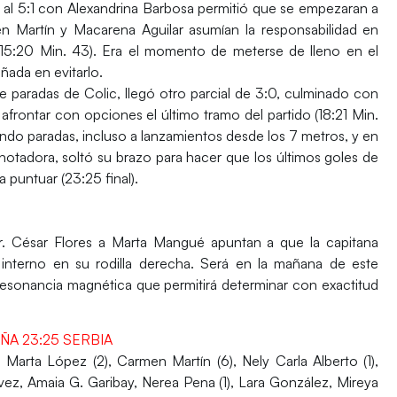
vo al 5:1 con Alexandrina Barbosa permitió que se empezaran a
 Martín y Macarena Aguilar asumían la responsabilidad en
(15:20 Min. 43). Era el momento de meterse de lleno en el
ñada en evitarlo.
paradas de Colic, llegó otro parcial de 3:0, culminado con
 afrontar con opciones el último tramo del partido (18:21 Min.
ando paradas, incluso a lanzamientos desde los 7 metros, y en
notadora, soltó su brazo para hacer que los últimos goles de
 puntuar (23:25 final).
Dr. César Flores a Marta Mangué apuntan a que la capitana
 interno en su rodilla derecha. Será en la mañana de este
resonancia magnética que permitirá determinar con exactitud
ÑA 23:25 SERBIA
 Marta López (2), Carmen Martín (6), Nely Carla Alberto (1),
vez, Amaia G. Garibay, Nerea Pena (1), Lara González, Mireya