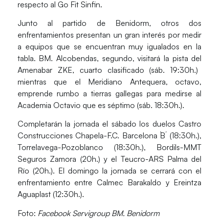
respecto al Go Fit Sinfin.
Junto al partido de Benidorm, otros dos
enfrentamientos presentan un gran interés por medir
a equipos que se encuentran muy igualados en la
tabla.
BM. Alcobendas
, segundo, visitará la pista del
Amenabar ZKE
, cuarto clasificado (sáb. 19:30h.)
mientras que el
Meridiano Antequera
, octavo,
emprende rumbo a tierras gallegas para medirse al
Academia Octavio
que es séptimo (sáb. 18:30h.).
Completarán la jornada el sábado los duelos
Castro
Construcciones Chapela-F.C. Barcelona `B´
(18:30h.),
Torrelavega-Pozoblanco
(18:30h.),
Bordils-MMT
Seguros Zamora
(20h.) y el
Teucro-ARS Palma del
Río
(20h.). El domingo la jornada se cerrará con el
enfrentamiento entre
Calmec Barakaldo
y
Ereintza
Aguaplast
(12:30h.).
Foto:
Facebook Servigroup BM. Benidorm