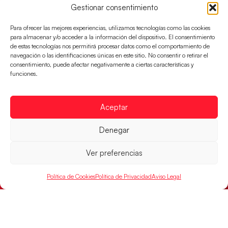
Gestionar consentimiento
Los pupilos de Javier Márquez se han llevado el
partido de semifinales 29-27 ante Francia y mañana
Para ofrecer las mejores experiencias, utilizamos tecnologías como las cookies
jugarán las semifinales
para almacenar y/o acceder a la información del dispositivo. El consentimiento
de estas tecnologías nos permitirá procesar datos como el comportamiento de
LEER MÁS
navegación o las identificaciones únicas en este sitio. No consentir o retirar el
consentimiento, puede afectar negativamente a ciertas características y
funciones.
Aceptar
Denegar
Ver preferencias
Política de Cookies
Política de Privacidad
Aviso Legal
Las Guerreras Juveniles sellan su billete para
las semifinales
Las pupilas de Cristina Cabeza han remontado con