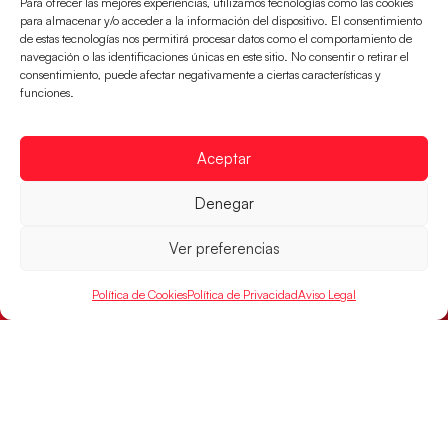
Para ofrecer las mejores experiencias, utilizamos tecnologías como las cookies
para almacenar y/o acceder a la información del dispositivo. El consentimiento
de estas tecnologías nos permitirá procesar datos como el comportamiento de
navegación o las identificaciones únicas en este sitio. No consentir o retirar el
consentimiento, puede afectar negativamente a ciertas características y
funciones.
Aceptar
Las Guerreras Juveniles sellan su billete para
Denegar
las semifinales
Ver preferencias
Las pupilas de Cristina Cabeza han remontado con
parcial de 7:1 que les ha dado el pase a semifinales
que
Política de Cookies
Política de Privacidad
Aviso Legal
LEER MÁS