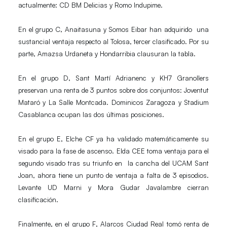
actualmente:
CD BM Delicias y Romo Indupime
.
En el
grupo C
,
Anaitasuna y Somos Eibar
han adquirido una
sustancial ventaja respecto al
Tolosa
, tercer clasificado. Por su
parte,
Amazsa Urdaneta y
Hondarribia
clausuran la tabla.
En el
grupo D
,
Sant Martí Adrianenc y KH7 Granollers
preservan una renta de 3 puntos sobre dos conjuntos:
Joventut
Mataró y La Salle Montcad
a.
Dominicos Zaragoza y Stadium
Casablanca
ocupan las dos últimas posiciones.
En el
grupo E
,
Elche CF
ya ha validado matemáticamente su
visado para la fase de ascenso.
Elda CEE
toma ventaja para el
segundo visado tras su triunfo en la cancha del
UCAM
Sant
Joan,
ahora tiene un punto de ventaja a falta de 3 episodios.
Levante UD Marni y Mora Gudar Javalambre
cierran
clasificación.
Finalmente, en el
grupo F
,
Alarcos Ciudad Real
tomó renta de