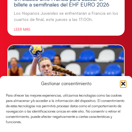
billete a semifinales del EHF EURO 2026
Los Hispanos Juveniles se enfrentarán a Francia en los
cuartos de final, este jueves a las 17:00h.
LEER MÁS
Gestionar consentimiento
Para ofrecer las mejores experiencias, utilizamos tecnologías como las cookies
para almacenar y/o acceder a la información del dispositivo. El consentimiento
de estas tecnologías nos permitirá procesar datos como el comportamiento de
Las Guerreras Juveniles buscan ante Suiza
navegación o las identificaciones únicas en este sitio. No consentir o retirar el
un billete para las semifinales del Mundial
consentimiento, puede afectar negativamente a ciertas características y
funciones.
Las Guerreras Juveniles afronta este jueves, a las