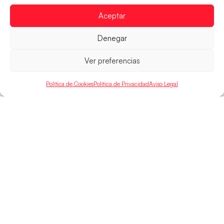
15:00 h, los cuartos de final del Campeonato del
Mundo Juvenil frente
Aceptar
LEER MÁS
Denegar
Ver preferencias
Política de Cookies
Política de Privacidad
Aviso Legal
SELECCIONES
ACCESO
LEGAL
DIRECTO
Hispanos
Política de