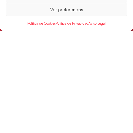
15:00 h, los cuartos de final del Campeonato del
Mundo Juvenil frente
Ver preferencias
LEER MÁS
Política de Cookies
Política de Privacidad
Aviso Legal
SELECCIONES
ACCESO
LEGAL
DIRECTO
Hispanos
Política de