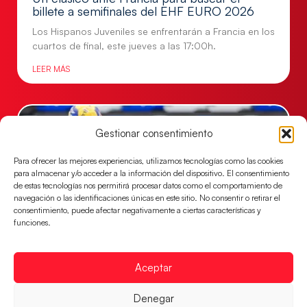
billete a semifinales del EHF EURO 2026
Los Hispanos Juveniles se enfrentarán a Francia en los
cuartos de final, este jueves a las 17:00h.
LEER MÁS
Gestionar consentimiento
Para ofrecer las mejores experiencias, utilizamos tecnologías como las cookies
para almacenar y/o acceder a la información del dispositivo. El consentimiento
de estas tecnologías nos permitirá procesar datos como el comportamiento de
navegación o las identificaciones únicas en este sitio. No consentir o retirar el
consentimiento, puede afectar negativamente a ciertas características y
funciones.
Las Guerreras Juveniles buscan ante Suiza
Aceptar
un billete para las semifinales del Mundial
Las Guerreras Juveniles afronta este jueves, a las
Denegar