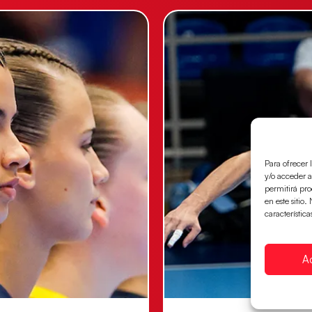
Para ofrecer 
y/o acceder a
permitirá pr
en este sitio
característica
A