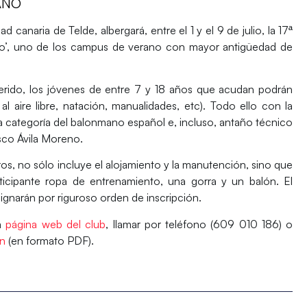
ANO
dad canaria de Telde, albergará, entre el 1 y el 9 de julio, la 17ª
o’, uno de los campus de verano con mayor antigüedad de
erido, los jóvenes de entre 7 y 18 años que acudan podrán
al aire libre, natación, manualidades, etc). Todo ello con la
 categoría del balonmano español e, incluso, antaño técnico
isco Ávila Moreno.
os, no sólo incluye el alojamiento y la manutención, sino que
ticipante ropa de entrenamiento, una gorra y un balón. El
signarán por riguroso orden de inscripción.
la
página web del club
, llamar por teléfono (609 010 186) o
ón
(en formato PDF).