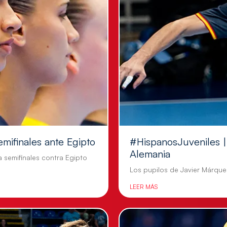
emifinales ante Egipto
#HispanosJuveniles | 
Alemania
a semifinales contra Egipto
Los pupilos de Javier Márquez
LEER MÁS