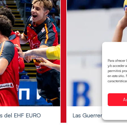
Para ofrecer 
y/o acceder a
permitirá pr
en este sitio
característica
A
les del EHF EURO
Las Guerreras Juvenile
Las pupilas de Cristina Cabe