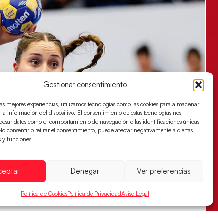
Gestionar consentimiento
las mejores experiencias, utilizamos tecnologías como las cookies para almacenar
 la información del dispositivo. El consentimiento de estas tecnologías nos
ocesar datos como el comportamiento de navegación o las identificaciones únicas
. No consentir o retirar el consentimiento, puede afectar negativamente a ciertas
s y funciones.
ceptar
Denegar
Ver preferencias
Política de Cookies
Política de Privacidad
Aviso Legal
s sellan su billete para las semifinales
za han remontado con parcial de 7:1 que les ha dado el pase