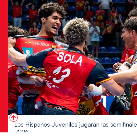
Los Hispanos Juveniles jugarán las semifina
2026