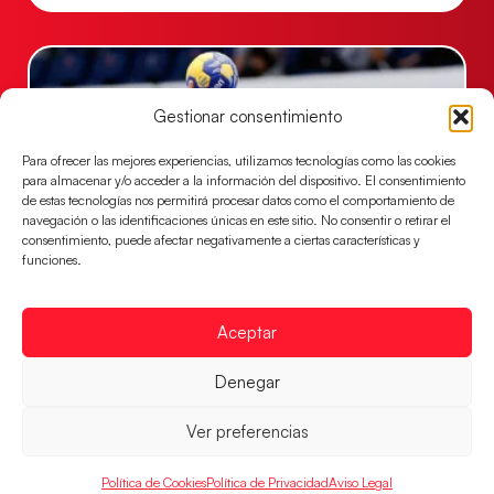
Gestionar consentimiento
Para ofrecer las mejores experiencias, utilizamos tecnologías como las cookies
para almacenar y/o acceder a la información del dispositivo. El consentimiento
de estas tecnologías nos permitirá procesar datos como el comportamiento de
navegación o las identificaciones únicas en este sitio. No consentir o retirar el
consentimiento, puede afectar negativamente a ciertas características y
funciones.
Las Guerreras Juveniles sellan su billete para
las semifinales
Aceptar
Las pupilas de Cristina Cabeza han remontado con
parcial de 7:1 que les ha dado el pase a semifinales
Denegar
que
Ver preferencias
LEER MÁS
Política de Cookies
Política de Privacidad
Aviso Legal