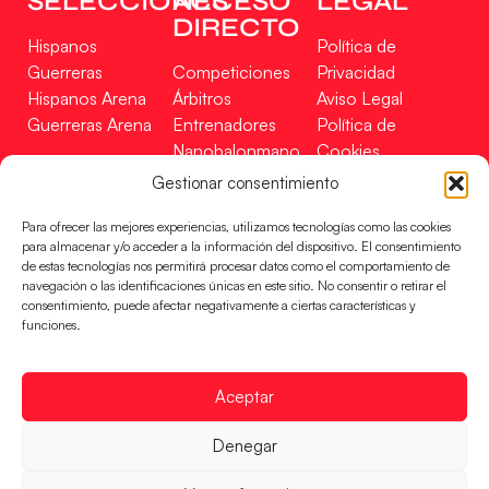
SELECCIONES
ACCESO
LEGAL
DIRECTO
Hispanos
Política de
Guerreras
Competiciones
Privacidad
Hispanos Arena
Árbitros
Aviso Legal
Guerreras Arena
Entrenadores
Política de
Nanobalonmano
Cookies
Tienda
Mapa Web
Gestionar consentimiento
SOPORTE
SÍGUENOS
EN
Para ofrecer las mejores experiencias, utilizamos tecnologías como las cookies
Incidencias
para almacenar y/o acceder a la información del dispositivo. El consentimiento
de estas tecnologías nos permitirá procesar datos como el comportamiento de
navegación o las identificaciones únicas en este sitio. No consentir o retirar el
CONTACTO
consentimiento, puede afectar negativamente a ciertas características y
FINANCIADO
funciones.
POR
Aceptar
RFEBM © 2024. Todos los derechos reservados –
Denegar
Desarrollado por