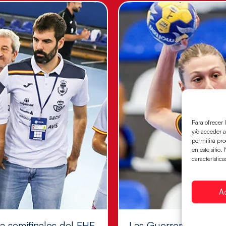
Para ofrecer 
y/o acceder a
permitirá pr
en este sitio
característica
A
 a semifinales del EHF
Las Guerreras Juvenil