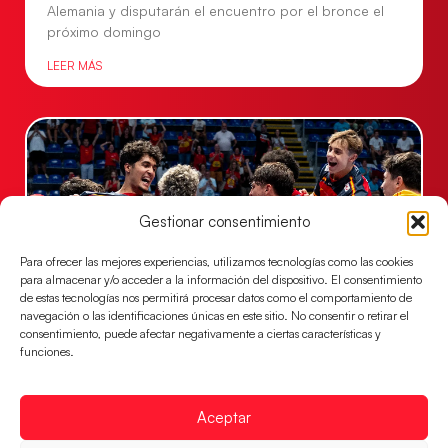
Alemania y disputarán el encuentro por el bronce el
próximo domingo
LEER MÁS
Gestionar consentimiento
Para ofrecer las mejores experiencias, utilizamos tecnologías como las cookies
para almacenar y/o acceder a la información del dispositivo. El consentimiento
de estas tecnologías nos permitirá procesar datos como el comportamiento de
navegación o las identificaciones únicas en este sitio. No consentir o retirar el
consentimiento, puede afectar negativamente a ciertas características y
Los Hispanos Juveniles jugarán las
funciones.
semifinales del EHF EURO 2026
Los pupilos de Javier Márquez se han llevado el
partido de semifinales 29-27 ante Francia y mañana
Aceptar
jugarán las semifinales