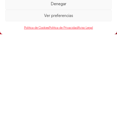
Denegar
LEER MÁS
Ver preferencias
Política de Cookies
Política de Privacidad
Aviso Legal
Las Guerreras Juveniles sellan su billete para
las semifinales
Las pupilas de Cristina Cabeza han remontado con
parcial de 7:1 que les ha dado el pase a semifinales
que
LEER MÁS