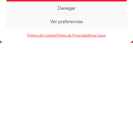
continental
Denegar
Los pupilos de Javier Márquez no han podido con
Alemania y disputarán el encuentro por el bronce el
Ver preferencias
próximo domingo
LEER MÁS
Política de Cookies
Política de Privacidad
Aviso Legal
SELECCIONES
ACCESO
LEGAL