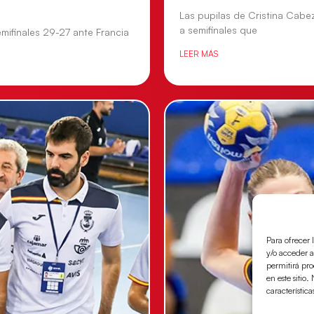
Las pupilas de Cristina Cabe
a semifinales que
mifinales 29-27 ante Francia
LEER MÁS
Para ofrecer 
y/o acceder a
permitirá pr
en este sitio
característica