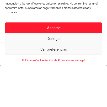
navegación o las identificaciones únicas en este sitio. No consentir o retirar el
consentimiento, puede afectar negativamente a ciertas características y
Los Hispanos Juveniles buscarán el bronce
funciones.
continental
Los pupilos de Javier Márquez no han podido con
Alemania y disputarán el encuentro por el bronce el
Aceptar
próximo domingo
Denegar
LEER MÁS
Ver preferencias
Política de Cookies
Política de Privacidad
Aviso Legal