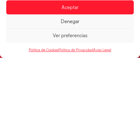
Aceptar
Los Hispanos Juveniles buscarán el bronce
continental
Denegar
Los pupilos de Javier Márquez no han podido con
Alemania y disputarán el encuentro por el bronce el
Ver preferencias
próximo domingo
LEER MÁS
Política de Cookies
Política de Privacidad
Aviso Legal