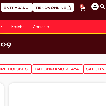
0
ENTRADAS
TIENDA ONLINE
Noticias
Contacto
009
PETICIONES
BALONMANO PLAYA
SALUD Y