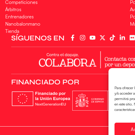
Competiciones
Po
Árbitros
Av
Entrenadores
Po
Nanobalonmano
M
Tienda
SÍGUENOS EN
FINANCIADO POR
Para ofrecer 
y/o acceder a
permitirá pr
en este sitio
característica
A